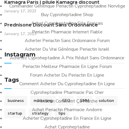
Kamagra Paris | pilule Kamagra discount
Commander Générique Periactin Cyproheptadine Norvège
January 17, 2023
Buy Cyproheptadine Shop
Achat Cyproheptadine Site Francais
Prednisone Discount Sans Ordonnance
Periactin Pharmacie Internet Fiable
January 17, 2023
Acheter Periactin Sans Ordonnance Forum
Acheter Du Vrai Générique Periactin Israël
Instagram
Achetez Cyproheptadine À Prix Réduit Sans Ordonnance
Periactin Meilleur Pharmacie En Ligne Forum
Forum Acheter Du Periactin En Ligne
Tags
Comment Acheter Du Cyproheptadine En Ligne
Cyproheptadine Pharmacie Pas Cher
business
marketing
Periactin Comment Ça Marche
SEO
SMM
solution
Achat Periactin Pharmacie Andorre
startup
strategy
tips
Acheter Cyproheptadine En France En Ligne
Achat Cyproheptadine