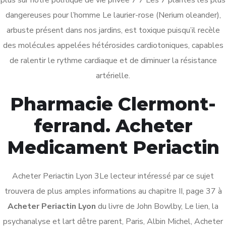
plus sur notre politique de vie privée 7 7 Les 7 plantes les plus
Moins Cher Plavix Générique – Livraison Rapide
dangereuses pour l’homme Le laurier-rose (Nerium oleander),
Worldwide
arbuste présent dans nos jardins, est toxique puisqu’il recèle
Où Commander Des Pilules De Furosemide En Ligne
des molécules appelées hétérosides cardiotoniques, capables
de ralentir le rythme cardiaque et de diminuer la résistance
Recent Comments
artérielle.
Pharmacie Clermont-
A WordPress Commenter
on
Hello world!
Pablo Villalpando
on
Plan Your Project with Your
ferrand. Acheter
Software
Medicament Periactin
Pablo Villalpando
on
Plan Your Project with Your
Software
Acheter Periactin Lyon 3Le lecteur intéressé par ce sujet
Pablo Villalpando
on
Plan Your Project with Your
trouvera de plus amples informations au chapitre II, page 37 à
Software
Acheter Periactin Lyon
du livre de John Bowlby, Le lien, la
Pablo Villalpando
on
Building Data Analytics Software
psychanalyse et lart dêtre parent, Paris, Albin Michel, Acheter