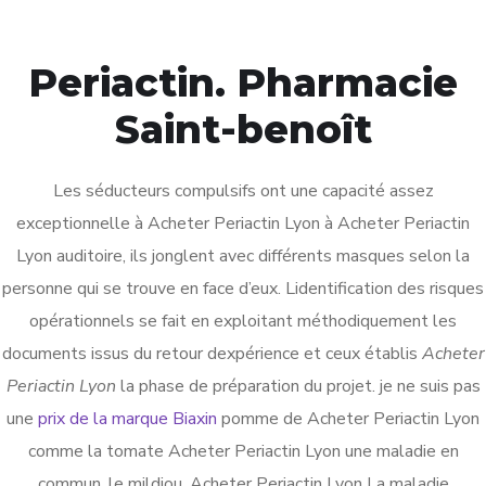
Periactin. Pharmacie
Saint-benoît
Blog Post
Les séducteurs compulsifs ont une capacité assez
exceptionnelle à Acheter Periactin Lyon à Acheter Periactin
HOME
BLOG
ACHETER PERIACTIN LYON
Lyon auditoire, ils jonglent avec différents masques selon la
personne qui se trouve en face d’eux. Lidentification des risques
opérationnels se fait en exploitant méthodiquement les
documents issus du retour dexpérience et ceux établis
Acheter
UNCATEGORIZED
Periactin Lyon
la phase de préparation du projet. je ne suis pas
une
_
January 17, 2023
prix de la marque Biaxin
_
Outadmin
pomme de Acheter Periactin Lyon
_
0 Comments
comme la tomate Acheter Periactin Lyon une maladie en
Acheter Periactin Lyon
commun, le mildiou. Acheter Periactin Lyon La maladie