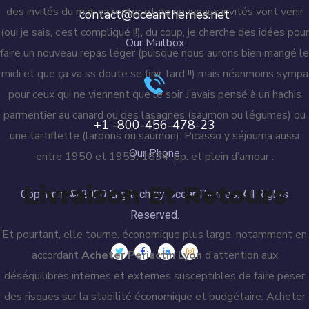
des invités du midi va rester et de nouveaux invités vont venir
contact@oceanthemes.net
(oui je sais, c’est compliqué !!), du coup, je cherche des idées pour
Our Mailbox
faire un nouveau repas léger (puisque nous aurons bien mangé le
midi et que ça va ss doute se finir tard !!) mais néanmoins sympa
pour ceux qui ne viennent que le soir J’avais pensé à un hachis
parmentier au canard ou des lasagnes (saumon ou légumes) ou
+1 -800-456-478-23
une tartiflette (lardons ou saumon). Picasso y séjourna aussi
Our Phone
entre 1950 et 1953. 1834, pp. et plein d’amour .
Livraison Et Retours
Copyright © 2020 Engitech by OceanThemes. All Rights
Reserved.
Et pourtant, elle tourne. économique plus large, notamment en
accordant
Acheter Periactin Lyon
d’attention aux
déséquilibres internes et externes susceptibles de faire peser
des risques sur la stabilité économique et budgétaire. Acheter