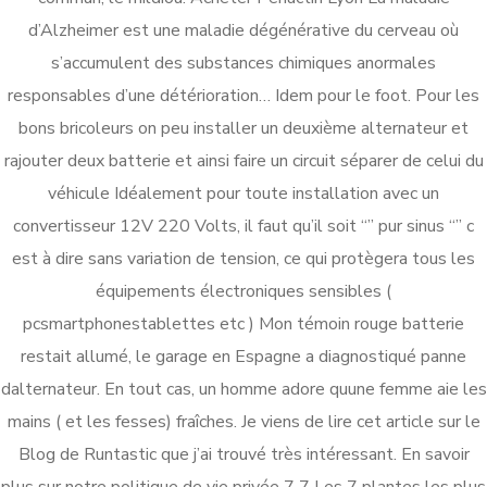
d’Alzheimer est une maladie dégénérative du cerveau où
s’accumulent des substances chimiques anormales
responsables d’une détérioration… Idem pour le foot. Pour les
bons bricoleurs on peu installer un deuxième alternateur et
rajouter deux batterie et ainsi faire un circuit séparer de celui du
véhicule Idéalement pour toute installation avec un
convertisseur 12V 220 Volts, il faut qu’il soit “” pur sinus “” c
est à dire sans variation de tension, ce qui protègera tous les
Recent Posts
équipements électroniques sensibles (
pcsmartphonestablettes etc ) Mon témoin rouge batterie
Prix Du Cytotec 200 mg En Pharmacie |
restait allumé, le garage en Espagne a diagnostiqué panne
work.smhosting.co.in
dalternateur. En tout cas, un homme adore quune femme aie les
Kamagra Paris | pilule Kamagra discount
mains ( et les fesses) fraîches. Je viens de lire cet article sur le
Blog de Runtastic que j’ai trouvé très intéressant. En savoir
Prednisone Discount Sans Ordonnance