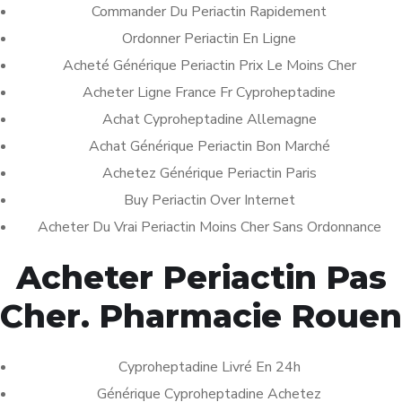
Categories
Commander Du Periactin Rapidement
Ordonner Periactin En Ligne
Acheté Générique Periactin Prix Le Moins Cher
DESIGN
(3)
Acheter Ligne France Fr Cyproheptadine
DEVELOPMENT
(5)
Achat Cyproheptadine Allemagne
STARTUP
(1)
Achat Générique Periactin Bon Marché
TECHNOLOGY
(3)
Achetez Générique Periactin Paris
UNCATEGORIZED
(61)
Buy Periactin Over Internet
Acheter Du Vrai Periactin Moins Cher Sans Ordonnance
Recent Posts
Acheter Periactin Pas
Cher. Pharmacie Rouen
Prix Du Cytotec 200 mg En Pharmacie |
work.smhosting.co.in
January 17, 2023
Cyproheptadine Livré En 24h
Générique Cyproheptadine Achetez