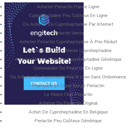
Acheter Periactin France Ligne
Cyproheptadine Peu Coûteux En Ligne
Ou Acheter Du Cyproheptadine Par Internet
Periactin Vente
Acheter Periactin Cyproheptadine À Prix Réduit
Pharmacie En Ligne Vente Cyproheptadine
Acheter Du Vrai Periactin Cyproheptadine Générique
Commander Du Periactin En Ligne
Ou Acheter Du Cyproheptadine A Lyon Sans Ordonnance
Pharmacie En Ligne Belge Periactin
Le Moins Cher Periactin
Acheter Du Periactin Original
Achat De Cyproheptadine En Belgique
Periactin Peu Coûteux Générique